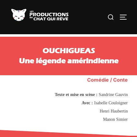
Aller
au
Rechercher :
PERM
contenu
OUCHIGUEAS
Une légende amérindienne
Comédie / Conte
Texte et mise en scène :
Sandrine Gauvin
Avec :
Isabelle Couloigner
Henri Haubertin
Manon Simier