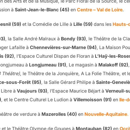
n des Arts et de la Musique, le Parc Floral de la Source, le 
ssion à
Saint-Jean-le-Blanc (45)
en
Centre – Val de Loire
.
snil (59)
et la Comédie de Lille à
Lille (59)
dans les
Hauts-
93)
, la Salle André Malraux à
Bondy (93)
, le Théâtre de la Cl
oger Lafaille à
Chennevières-sur-Marne (94)
, La Maison Pou
is (92)
, l’Espace Culturel Dispan de Floran à
L’Haÿ-les-Rose
 Longjumeau à
Longjumeau (91)
, Le magasin à
Malakoff (92)
 Théâtre)
, le Théâtre de la Jonquière, A La Folie Théâtre, et
ice-sous-Forêt (95)
, la Salle Gérard Philipe à
Sainte-Geneviè
 Libre à
Vaujours (93)
, l’Espace Maurice Béjart à
Verneuil-s
)
, et le Centre Culturel Le Ludion à
Villemoisson (91)
en
Ile-
héâtre de verdure à
Mazerolles (40)
en
Nouvelle-Aquitaine
.
)
et le Théâtre Olympe de Gouges à
Montauban (82)
en
Occi