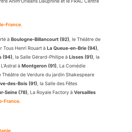
centre Anim’Orléans Dauphine et le FRAC Centre
de-France
.
arté à
Boulogne-Billancourt (92)
, le Théâtre de
r Tous Henri Rouart à
La Queue-en-Brie (94)
,
s (94)
, la Salle Gérard-Philipe à
Lisses (91)
, la
, L’Astral à
Montgeron (91)
, La Comédie
 le Théâtre de Verdure du jardin Shakespeare
ve-des-Bois (91)
, la Salle des Fêtes
ur-Seine (78)
, La Royale Factory à
Versailles
de-France
.
tanie
.