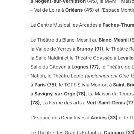
à
Nogent-sur-Vernisson (45)
, la MAM – Maiso
– Val de Loire à
Orléans (45)
et l’Espace Monti
Le Centre Musical les Arcades à
Faches-Thume
Le Théâtre du Blanc-Mesnil au
Blanc-Mesnil (
la Vallée de Yerres à
Brunoy (91)
, le Théâtre R
la Salle Naldini et le Théâtre Odyssée à
Levallo
Salle du Citoyen à
Lognes (77)
, le Théâtre de
Nation, le Théâtre Lepic
(anciennement Ciné 13
à
Paris (75)
, le TOPF Silvia Monfort à
Saint-Br
à
Savigny-sur-Orge (78)
, La Maison du Temps
(78)
, La Ferme des arts à
Vert-Saint-Denis (77
L’Espace des Deux Rives à
Ambès (33)
et le T
Le Théâtre des Grands Enfants à
Cugnaux (31