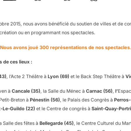
obre 2015, nous avons bénéficié du soutien de villes et de 
 création ou en programmant nos spectacles.
Nous avons joué 300 représentations de nos spectacles
 de ces lieux :
43)
, l’Acte 2 Théâtre à
Lyon (69)
et le Back Step Théâtre à
Vi
aven à
Cancale (35)
, la Salle du Ménec à
Carnac (56)
,
l’
Espac
 Petit-Breton à
Pénestin (56)
, le Palais des Congrès à
Perros-
-Le-Guildo (22)
et le Centre de congrès à
Saint-Quay-Portr
la Salle des fêtes à
Bellegarde (45)
, le Centre Culturel du Mar